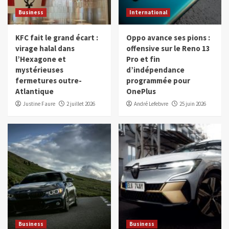
Business
International
KFC fait le grand écart :
Oppo avance ses pions :
virage halal dans
offensive sur le Reno 13
l’Hexagone et
Pro et fin
mystérieuses
d’indépendance
fermetures outre-
programmée pour
Atlantique
OnePlus
Justine Faure
2 juillet 2026
André Lefebvre
25 juin 2026
Business
Business