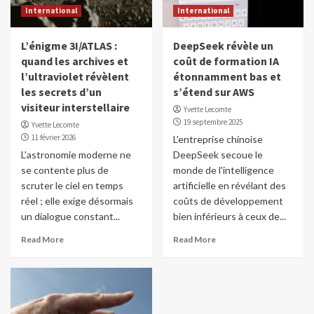
International
International
L’énigme 3I/ATLAS :
DeepSeek révèle un
quand les archives et
coût de formation IA
l’ultraviolet révèlent
étonnamment bas et
les secrets d’un
s’étend sur AWS
visiteur interstellaire
Yvette Lecomte
19 septembre 2025
Yvette Lecomte
11 février 2026
L'entreprise chinoise
L'astronomie moderne ne
DeepSeek secoue le
se contente plus de
monde de l'intelligence
scruter le ciel en temps
artificielle en révélant des
réel ; elle exige désormais
coûts de développement
un dialogue constant...
bien inférieurs à ceux de...
Read More
Read More