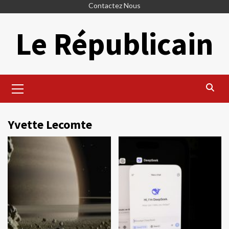
Skip
Contactez Nous
to
Le Républicain
content
Primary
Menu
Yvette Lecomte