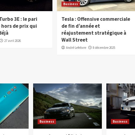
Business
Turbo 3E : le pari
Tesla : Offensive commerciale
 hors de prix qui
de fin d’année et
déjà
réajustement stratégique à
Wall Street
27 avril 2026
André Lefebvre
8 décembre 2025
Business
Business