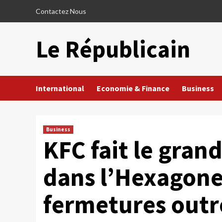
Skip
Contactez Nous
to
content
Le Républicain
International
Economie & Finance
Business
Business
KFC fait le grand
dans l’Hexagone
fermetures outr