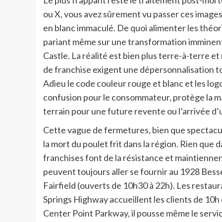
ou X, vous avez sûrement vu passer ces image
en blanc immaculé. De quoi alimenter les théori
pariant même sur une transformation imminente
Castle. La réalité est bien plus terre-à-terre et
de franchise exigent une dépersonnalisation tot
Adieu le code couleur rouge et blanc et les l
confusion pour le consommateur, protège la mai
terrain pour une future revente ou l’arrivée d’
Cette vague de fermetures, bien que spectacul
la mort du poulet frit dans la région. Rien que 
franchises font de la résistance et maintiennen
peuvent toujours aller se fournir au 1928 Be
Fairfield (ouverts de 10h30 à 22h). Les resta
Springs Highway accueillent les clients de 10h
Center Point Parkway, il pousse même le servic