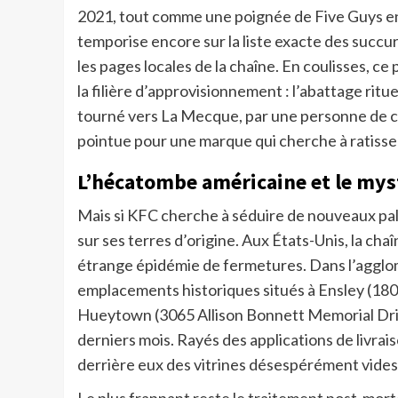
2021, tout comme une poignée de Five Guys en r
temporise encore sur la liste exacte des succur
les pages locales de la chaîne. En coulisses, ce
la filière d’approvisionnement : l’abattage ritu
tourné vers La Mecque, par une personne de c
pointue pour une marque qui cherche à ratisser
L’hécatombe américaine et le mys
Mais si KFC cherche à séduire de nouveaux pal
sur ses terres d’origine. Aux États-Unis, la c
étrange épidémie de fermetures. Dans l’agglo
emplacements historiques situés à Ensley (180
Hueytown (3065 Allison Bonnett Memorial Driv
derniers mois. Rayés des applications de livrai
derrière eux des vitrines désespérément vides
Le plus frappant reste le traitement post-mort