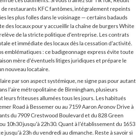
s de restaurants KFC fantômes, intégralement repeints
es les plus folles dans le voisinage — certains badauds
 des locaux pour y accueillir la chaîne de burgers White
 relève de la stricte politique d’entreprise. Les contrats
ale et immédiate des locaux dès la cessation d’activité.
ogos emblématiques : ce badigeonnage express évite toute
son mère d’éventuels litiges juridiques et prépare le
un nouveau locataire.
aire par son aspect systémique, ne signe pas pour autant
dans l’aire métropolitaine de Birmingham, plusieurs
t leurs friteuses allumées tous les jours. Les habitués
ssemer Road à Bessemer ou au 7159 Aaron Aronov Drive à
urants du 7909 Crestwood Boulevard et du 828 Green
 ou 10h30 jusqu’à 22h30. Quant à l’établissement du 1653
e jusqu’à 23h du vendredi au dimanche. Reste à savoir si