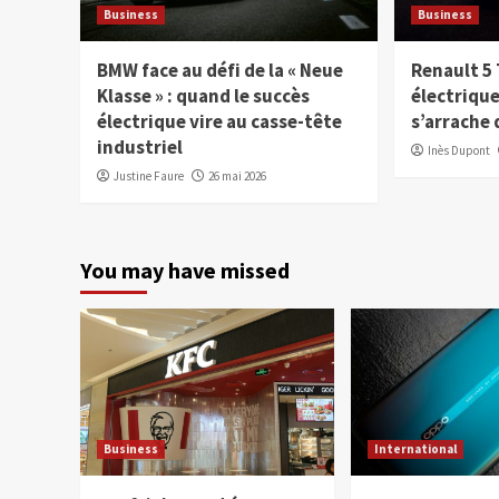
Business
Business
BMW face au défi de la « Neue
Renault 5 
Klasse » : quand le succès
électrique
électrique vire au casse-tête
s’arrache 
industriel
Inès Dupont
Justine Faure
26 mai 2026
You may have missed
Business
International