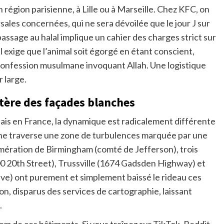
égion parisienne, à Lille ou à Marseille. Chez KFC, on
sales concernées, qui ne sera dévoilée que le jour J sur
 passage au halal implique un cahier des charges strict sur
el exige que l’animal soit égorgé en étant conscient,
onfession musulmane invoquant Allah. Une logistique
 large.
tère des façades blanches
ais en France, la dynamique est radicalement différente
haîne traverse une zone de turbulences marquée par une
mération de Birmingham (comté de Jefferson), trois
0 20th Street), Trussville (1674 Gadsden Highway) et
e) ont purement et simplement baissé le rideau ces
son, disparus des services de cartographie, laissant
.
em de ces bâtiments. Si vous traînez sur TikTok, Reddit