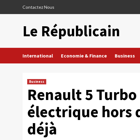
Skip
Contactez Nous
to
content
Le Républicain
International
Economie & Finance
Business
Business
Renault 5 Turbo 3
électrique hors 
déjà