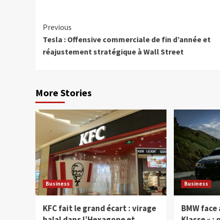
Continue
Previous
Tesla : Offensive commerciale de fin d’année et
Reading
réajustement stratégique à Wall Street
More Stories
Business
Business
KFC fait le grand écart : virage
BMW face a
halal dans l’Hexagone et
Klasse » :