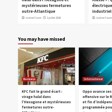
mystérieuses fermetures
électrique
outre-Atlantique
industriel
Justine Faure
2 juillet 2026
Justine Faure
You may have missed
Business
International
KFC fait le grand écart :
Oppo avance ses 
virage halal dans
offensive sur le 
l’Hexagone et mystérieuses
et fin d’indépe
fermetures outre-
programmée pou