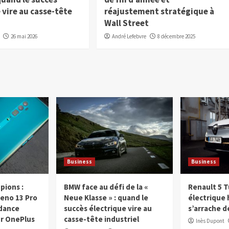
 vire au casse-tête
réajustement stratégique à
Wall Street
26 mai 2026
André Lefebvre
8 décembre 2025
Business
Business
pions :
BMW face au défi de la «
Renault 5 Tu
Reno 13 Pro
Neue Klasse » : quand le
électrique 
ndance
succès électrique vire au
s’arrache d
r OnePlus
casse-tête industriel
Inès Dupont