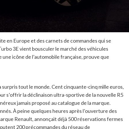
dite en Europe et des carnets de commandes qui se
 Turbo 3E vient bousculer le marché des véhicules
te une icône de l’automobile française, prouve que
 a surpris tout le monde. Cent cinquante-cinq mille euros,
ur s’offrir la déclinaison ultra-sportive de la nouvelle R5
s onéreux jamais proposé au catalogue de la marque.
ionnés. À peine quelques heures après l’ouverture des
arque Renault, annonçait déjà 500 réservations fermes
 s’ajoutent 200 précommandes du réseau de