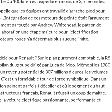
 ? Le 0 à 100 km/h est expédié en moins de 3,5 secondes.
appelle que les équipes ont travaillé d’arrache-pied pour
o. L’intégration de ces moteurs de pointe était l’argument
rgement partagée par Andrew Whitehead, le patron de
llaboration une étape majeure pour l’électrification
oteurs-roues n’a désormais plus aucune limite.
odèle pour Renault ? Sur le plan purement comptable, la R5
bilan du groupe dirigé par Luca de Meo. Même si les 1980
n revenu potentiel de 307 millions d’euros, les volumes
s. C’est un formidable tour de force symbolique. Dans un
ion peinent parfois à décoller et où le segment du haut
ructeurs français, Renault réussit un coup de maître.
e la voiture électrique passionnante, performante et