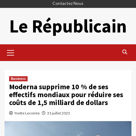
Skip
Contactez Nous
to
Le Républicain
content
Primary
Menu
Business
Moderna supprime 10 % de ses
effectifs mondiaux pour réduire ses
coûts de 1,5 milliard de dollars
Yvette Lecomte
31 juillet 2025