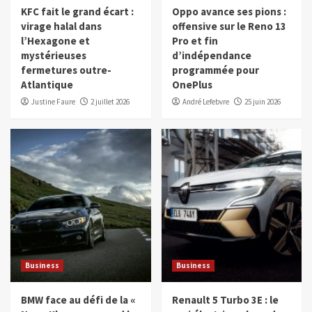
KFC fait le grand écart :
Oppo avance ses pions :
virage halal dans
offensive sur le Reno 13
l’Hexagone et
Pro et fin
mystérieuses
d’indépendance
fermetures outre-
programmée pour
Atlantique
OnePlus
Justine Faure
2 juillet 2026
André Lefebvre
25 juin 2026
Business
Business
BMW face au défi de la «
Renault 5 Turbo 3E : le