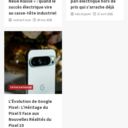
Neue Klasse » : quand le
pari électrique hors de
succès électrique vire
prix qui s’arrache déjà
au casse-tête industriel
Inès Dupont
27 avril 2026
Justine Faure
26 mai 2026
International
L’Évolution de Google
Pixel : L’Héritage du
Pixel 5 Face aux
Nouvelles Réalités du
Pixel 10