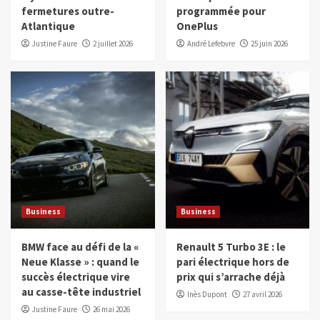
fermetures outre-
programmée pour
Atlantique
OnePlus
Justine Faure
2 juillet 2026
André Lefebvre
25 juin 2026
Business
Business
BMW face au défi de la «
Renault 5 Turbo 3E : le
Neue Klasse » : quand le
pari électrique hors de
succès électrique vire
prix qui s’arrache déjà
au casse-tête industriel
Inès Dupont
27 avril 2026
Justine Faure
26 mai 2026