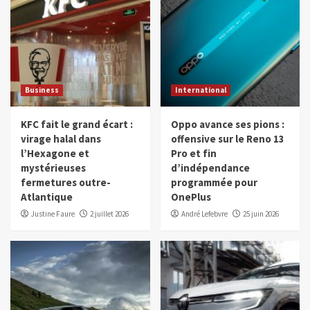
Business
International
KFC fait le grand écart :
Oppo avance ses pions :
virage halal dans
offensive sur le Reno 13
l’Hexagone et
Pro et fin
mystérieuses
d’indépendance
fermetures outre-
programmée pour
Atlantique
OnePlus
Justine Faure
2 juillet 2026
André Lefebvre
25 juin 2026