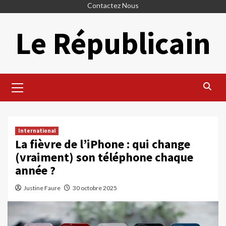
Skip
Contactez Nous
to
Le Républicain
content
Primary
Menu
International
La fièvre de l’iPhone : qui change
(vraiment) son téléphone chaque
année ?
Justine Faure
30 octobre 2025