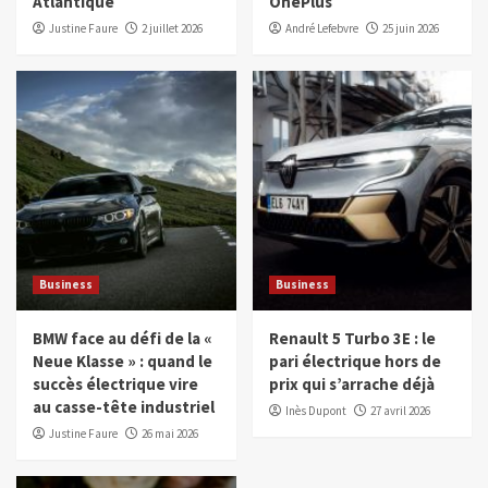
Atlantique
OnePlus
Justine Faure
2 juillet 2026
André Lefebvre
25 juin 2026
Business
Business
BMW face au défi de la «
Renault 5 Turbo 3E : le
Neue Klasse » : quand le
pari électrique hors de
succès électrique vire
prix qui s’arrache déjà
au casse-tête industriel
Inès Dupont
27 avril 2026
Justine Faure
26 mai 2026