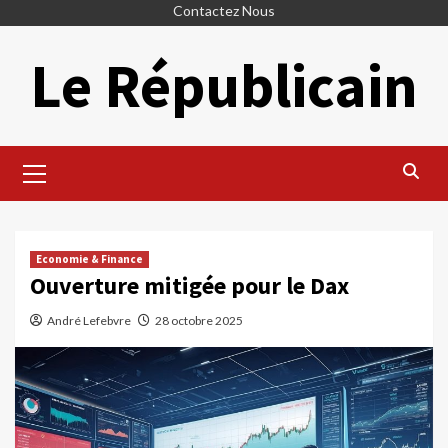
Skip
Contactez Nous
to
Le Républicain
content
Primary
Menu
Economie & Finance
Ouverture mitigée pour le Dax
André Lefebvre
28 octobre 2025